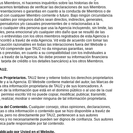
sus Miembros, ni hacemos inquéritos sobre las historias de los
acemos tentativas de verificar las declaraciones de sus Miembros.
esentaciones o garantias en cuanto a la conducta de Miembros o de
ad con cualquier Miembro corriente o futuro. Bajo ningún circunstancia
ables por ningunos daños sean directos, indirectos, generales,
pensatorios y/o casuales provenientes de o relacionadas a la
 cualquier otra persona que usa la Agencia incluyendo, sin limite, las
les, pena emocional y/o cualquier otro daño que se resultó de las
o entrevistas con los otros miembros registrados de esta Agencia o
contró a travéz de esta Agencia. Vd está de acuerdo con tomar las
aución razonables en todas las interacciones fuera del Website o
 Vd comprende que TAU2 no da ningunas garantias, sean
 o previstas, en cuanto a su compatibilidad con los individuales a
 a travéz de la Agencia. No debe proveer su información financiera
 tarjeta de crédito o los detalles bancários) a los otros Miembros.
TAU2.
s Proprietarios.
TAU2 tiene y retiene todos los derechos proprietarios
te y a la Agencia. El Website contiene material del autor, las Marcas de
la otra información proprietaria de TAU2 y de sus licencadores. A
n de la información que está en el dominio público o al uso de la cual
 permiso escrito Vd no puede copiar, modificar, publicar, transmitir,
r, realizar, mostrar o vender ninguna de tal información proprietaria.
a del Contenido.
Cualquier consejo, otras opiniones, declaraciones,
as o otra información o contenido que se hizo disponible a travéz de
ia, pero no directamente por TAU2, pertenecen a sus autores
vos y no necesariamente pueden ser dignos de confianza. Sus autores
nica parte responsable por tal contenido.
blicado por Usted en el Website.