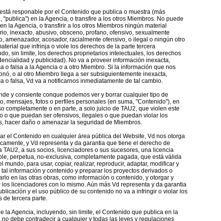
está responable por el Contenido que publica o muestra (más
, "publica") en la Agencia, o transfire a los otros Miembros. No puede
 en la Agencia, o transfirir a los otros Miembros ningún material
rio, inexacto, abusivo, obsceno, profano, ofensivo, sexualmente
o, amenazador, acosador, racialmente ofensivo, o ilegal o ningún otro
aterial que infrinja o viole los derechos de la parte tercera
ndo, sin limite, los derechos proprietarios intelectuales, los derechos
dencialidad y publicidad). No va a proveer información inexacta,
 o falsa a la Agencia o a otro Miembro. Si la información que nos
onó, o al otro Miembro llega a ser subsiguientemente inexacta,
 o falsa, Vd va a notificarnos inmediatamente de tal cambio.
nde y consiente conque podemos ver y borrar cualquier tipo de
o, mensajes, fotos o perfiles personales (en suma, "Contenido"), en
o completamente o en parte, a solo juicio de TAU2, que violen este
 o que puedan ser ofensivos, ilegales o que puedan violar los
s, hacer daño o amenazar la seguridad de Miembros.
car el Contenido en cualquier área pública del Website, Vd nos otorga
camente, y Vd representa y da garantia que tiene el derecho de
 a TAU2, a sus socios, licenciadores o sus sucesores, una licencia
ble, perpetua, no-exclusiva, completamente pagada, que está válida
l mundo, para usar, copiar, realizar, reproducir, adaptar, modificar y
ir tal información y contenido y preparar los proyectos derivados o
arlo en las otras obras, como información o contenido, y otorgar y
r los licenciadores con lo mismo. Aún más Vd representa y da garantia
blicación y el uso público de su contenido no va a infringir o violar los
 de tercera parte.
e la Agencia, incluyendo, sin limite, el Contenido que publica en la
 no debe contradecir a cualquier y todas las leyes y regulaciones