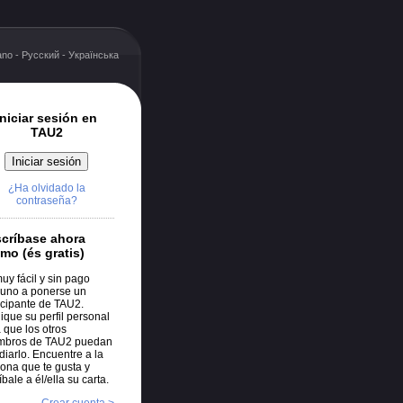
iano
-
Русский
-
Українська
Iniciar sesión en
TAU2
¿Ha olvidado la
contraseña?
críbase ahora
mo (és gratis)
uy fácil y sin pago
uno a ponerse un
icipante de TAU2.
ique su perfil personal
 que los otros
mbros de TAU2 puedan
diarlo. Encuentre a la
ona que te gusta y
íbale a él/ella su carta.