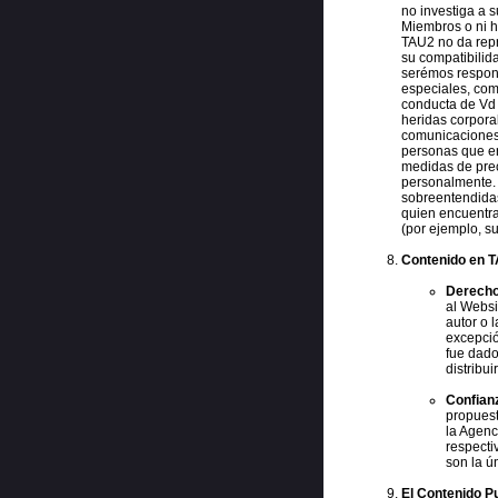
no investiga a 
Miembros o ni h
TAU2 no da repr
su compatibilid
serémos respons
especiales, com
conducta de Vd o
heridas corpora
comunicaciones 
personas que en
medidas de prec
personalmente.
sobreentendidas
quien encuentra
(por ejemplo, su
Contenido en 
Derecho
al Websi
autor o 
excepció
fue dado
distribui
Confianz
propuest
la Agenc
respecti
son la ú
El Contenido Pu