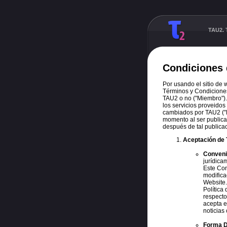
TAU2. T
Condiciones 
Por usando el sitio de 
Términos y Condiciones
TAU2 o no ("Miembro").
los servicios proveido
cambiados por TAU2 ("N
momento al ser publica
después de tal publicac
Aceptación de 
Convenio
jurídica
Este Con
modifica
Website.
Política
respecto
acepta e
noticias
Forma Di