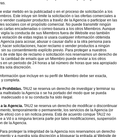
vas.
 estar metido en la publicadad o en el proceso de solicitación a los
mbros. Este inluye sin limite la solicitación o las ofertas comerciales a
o vender cualquier productos a travéz de la Agencia o participar en las
des sociales con el propósito comercial. No puede transmitir ningún
las cartas encadenadas o correo-basura a los otros Miembros. Aunque
vigila la conducta de sus Miembros fuera de Website eso también
a violación de estas reglas si usara cualquier información obtenida
 Agencia para acosar, abusar o causar daño a la otra persona para
r, hacer solicitaciones, hacer reclamo o vender productos a ningún
sin su consentimiento explícito previo. Para proteger a nuestros
 de este tipo de reclamo o solicitación nos reservamos un derecho de
ir la cantidad de emails que un Miembro puede enviar a los otros
 en un periodo de 24 horas a tal número de horas que sea apropiado
tra sola discreción.
información que incluye en su perfil de Miembro debe ser exacta,
e y completa.
s Prohibidas.
TAU2 se reserva un derecho de investigar y terminar su
ha maltratado la Agencia o se ha portado del modo que se pueda
 inadecuado o si su conducta ha sido ilegal.
a la Agencia.
TAU2 se reserva un derecho de modificar o discontinuar
mento, temporalmente o permanente, los servicios de la Agencia (or
 de ellos) con o sin noticia previa. Está de acuerdo conque TAU2 no
e a Vd o a ninguna tercera parte por tales modificaciones, suspensión
ón de la Agencia.
Para proteger la integridad de la Agencia nos reservamos un derecho
mento y a nuestra sola discreción a bloquear la entrada al Website de