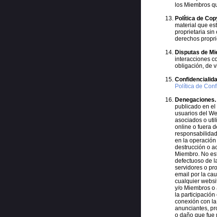
los Miembros qu
Política de Cop
material que est
proprietaria sin
derechos propri
Disputas de M
interacciones c
obligación, de v
Confidencialida
Política de Con
Denegaciones.
publicado en el
usuarios del We
asociados o uti
online o fuera 
responsabilidad 
en la operación
destrucción o a
Miembro. No es
defectuoso de l
servidores o pr
email por la cau
cualquier websi
y/o Miembros o 
la participación
conexión con la
anunciantes, pr
o daño que fue 