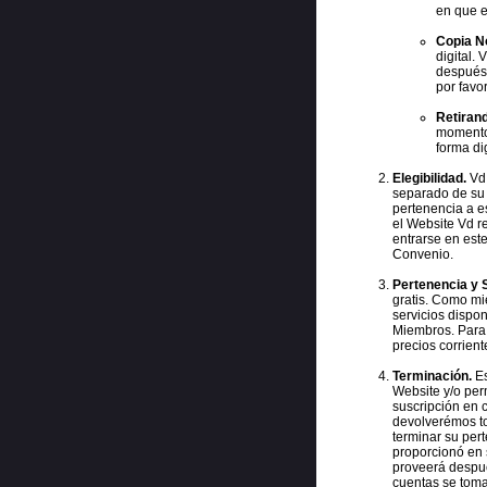
en que e
Copia No
digital.
después 
por favo
Retiran
momento 
forma dig
Elegibilidad.
Vd 
separado de su 
pertenencia a e
el Website Vd r
entrarse en est
Convenio.
Pertenencia y 
gratis. Como mie
servicios dispo
Miembros. Para 
precios corrient
Terminación.
Es
Website y/o per
suscripción en 
devolverémos to
terminar su pert
proporcionó en 
proveerá despué
cuentas se toma