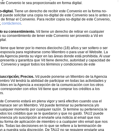
ste Convenio le sea proporcionado en forma digital.
-digital.
Tiene un derecho de recibir este Convenio en la forma no-
 Vd puede solicitar una copia no-digital de este Convenio sea lo antes o
de firmar el Convenio. Para recibir copia no-digital de este Convenio,
r,
contáctenos
.
do su consentimiento.
Vd tiene un derecho de retirar en cualquier
su consentimiento de tener este Convenio ser proveido a Vd en
ital.
tiene que tener por lo menos dieciocho (18) años y ser soltero o ser
esposo/a para registrarse como Miembro o para usar el Website. La
sta Agencia pierda su vigor en las áreas donde está prohibida. Al usar
epresenta y garantiza que Vd tiene derecho, autoridad y capacidad de
e Convenio y seguir todos los términos y condiciones de este
Suscripción; Precios.
Vd puede ponerse un Miembro de la Agencia
mbro Vd tendrá la abilidad de participar en todas las actividades y
nibles en la Agencia a excepción de la comunicación con los otros
corresponder con ellos Vd tiene que comprar los créditos a los
es.
te Convenio estará en plena vigor y será efectivo cuando usa el
manace ser un Miembro. Vd puede terminar su pertenencia y/o
cualquier momento por cualquier razón. Si termine su pertenencia le
dos los créditos que se le quedaron y que no gastó. TAU2 puede
enencia y/o suscripción al enviarle una noticia al email que nos
su forma de aplicación de miembro o a cualquier otro email que nos
s. Todas las decisiones en lo que se refiere a la terminación de
n a nuestra sola discreción. De TAU2 no se requiere enviarle una