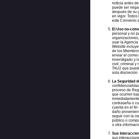
noticia antes de
puede ser negad
después de su p
en vigor. Todos
este Convenio s
El Uso no-come
personal y no p
organizaciones
usar la Agencia 
Website incluye
de los Miembros
enviar el correo
inverstigado y l
civil, criminal 
TAU2 que puede 
sola discreción.
La Seguridad d
confidencialida
proceso de Regi
que ocurren baj
inmediatamente 
contraseña o cu
cuenta en el fi
daño provenient
seguir con la c
público o compa
o otra informaci
Sus Interaccio
sus interaccio