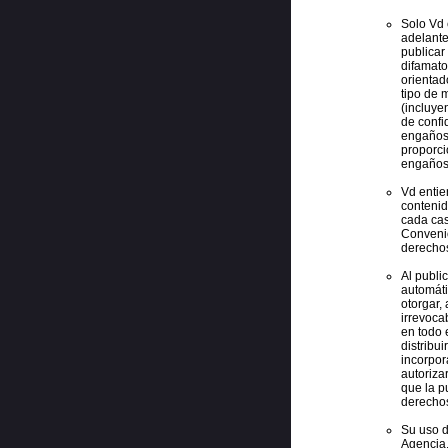
Solo Vd 
adelante
publicar
difamato
orientad
tipo de m
(incluye
de confi
engañosa
proporci
engañosa
Vd entie
contenid
cada cas
Convenio
derecho
Al publi
automáti
otorgar,
irrevoca
en todo e
distribu
incorpor
autoriza
que la pu
derechos
Su uso d
Agencia,