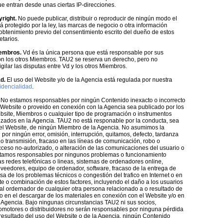
e entran desde unas ciertas IP-direcciones.
yright.
No puede publicar, distribuir o reproducir de ningún modo el
á protegido por la ley, las marcas de negocio o otra información
 obtenimiento previo del consentimiento escrito del dueño de estos
etarios.
iembros.
Vd és la única persona que está responsable por sus
on los otros Miembros. TAU2 se reserva un derecho, pero no
igilar las disputas entre Vd y los otros Miembros.
d.
El uso del Website y/o de la Agencia está regulada por nuestra
fidencialidad
.
No estamos responsables por ningún Contenido inexacto o incorrecto
 Website o proveido en conexión con la Agencia sea publicado por los
bsite, Miembros o cualquier tipo de programación o instrumentos
lizados en la Agencia. TAU2 no está responable por la conducta, sea
del Website, de ningún Miembro de la Agencia. No asumimos la
por ningún error, omisión, interrupción, quitamos, defecto, tardanza
 o transmisión, fracaso en las líneas de comunicación, robo o
cceso no-autorizado, o alteración de las comunicaciones del usuario o
tamos responsables por ningunos problemas o funcionamiento
as redes telefónicas o lineas, sistemas de ordenadores online,
oveedores, equipo de ordenador, software, fracaso de la entrega de
sa de los problemas técnicos o congestión del trafico en Internet o en
te o combinación de estos factores, incluyendo el daño a los usuarios
al ordernador de cualquier otra persona relacionado a o resultado de
 o en el descargar de los materiales en conexión con el Website y/o en
 Agencia. Bajo ningunas circunstancias TAU2 ni sus socios,
omotores o distribuidores no serán responsables por ninguna pérdida
resultado del uso del Website o de la Agencia, ningún Contenido