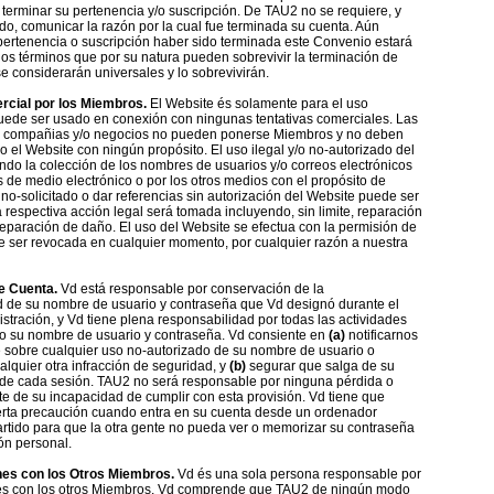
 terminar su pertenencia y/o suscripción. De TAU2 no se requiere, y
o, comunicar la razón por la cual fue terminada su cuenta. Aún
ertenencia o suscripción haber sido terminada este Convenio estará
 los términos que por su natura pueden sobrevivir la terminación de
e considerarán universales y lo sobrevivirán.
rcial por los Miembros.
El Website és solamente para el uso
uede ser usado en conexión con ningunas tentativas comerciales. Las
, compañias y/o negocios no pueden ponerse Miembros y no deben
o el Website con ningún propósito. El uso ilegal y/o no-autorizado del
ndo la colección de los nombres de usuarios y/o correos electrónicos
 de medio electrónico o por los otros medios con el propósito de
 no-solicitado o dar referencias sin autorización del Website puede ser
a respectiva acción legal será tomada incluyendo, sin limite, reparación
y reparación de daño. El uso del Website se efectua con la permisión de
ser revocada en cualquier momento, por cualquier razón a nuestra
e Cuenta.
Vd está responsable por conservación de la
d de su nombre de usuario y contraseña que Vd designó durante el
stración, y Vd tiene plena responsabilidad por todas las actividades
o su nombre de usuario y contraseña. Vd consiente en
(a)
notificarnos
sobre cualquier uso no-autorizado de su nombre de usuario o
alquier otra infracción de seguridad, y
(b)
segurar que salga de su
n de cada sesión. TAU2 no será responsable por ninguna pérdida o
e de su incapacidad de cumplir con esta provisión. Vd tiene que
ierta precaución cuando entra en su cuenta desde un ordenador
rtido para que la otra gente no pueda ver o memorizar su contraseña
ón personal.
nes con los Otros Miembros.
Vd és una sola persona responsable por
nes con los otros Miembros. Vd comprende que TAU2 de ningún modo