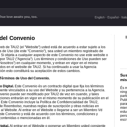
rue love awaits you, too.
English
-
Español
-
Ital
del Convenio
web de TAU2 (el "Website") usted está de acuerdo a estar sujeto a los
 de Uso (de este "Convenio"), sea usted un miembro registrado de
 Si objeta a cualquier aspecto de este Convenio no use este website o
s por TAU2 ("Agencia"). Los términos y condiciones de Uso pueden ser
osotros") en cualquier momento, y entran en vigor en el mismo
dos en el website de TAU2. Si ha continuado a usar la Agencia
ión esto constituirá su aceptación de estos cambios.
Sus
Términos de Uso del Convenio.
mis
 Digital.
Este Convenio és un contracto digital que fija los términos
És m
mente vinculados a su uso del Website y su pertenencia a la Agencia.
ning
venio puede ser modificado por TAU2 de vez en cuando, y tales
part
ciones entrarán en vigor en el mismo momento de su publicación en el
Publ
 Este Convenio incluye la Política de Confidencialidad de TAU2,
para
 de Reembolso, nuestras reglas de suscripción y otras noticias en
mie
 al Website. Al entrar en el Website o llegarse a ser un Miembro Vd
estu
ste Convenio y está de acuerdo con los términos, condiciones y
pers
 contenidas o mencionadas en él.
escr
gital.
Al entrar en el Website o ponerse un Miembro usted consiente