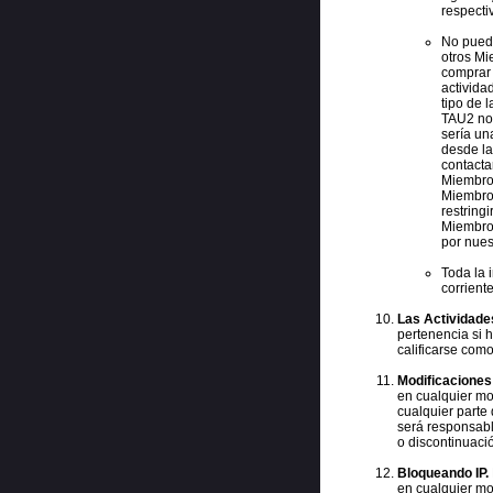
respecti
No puede
otros Mie
comprar 
activida
tipo de 
TAU2 no 
sería un
desde la
contacta
Miembro 
Miembros
restring
Miembros
por nues
Toda la 
corrient
Las Actividade
pertenencia si 
calificarse como
Modificaciones 
en cualquier mo
cualquier parte
será responsabl
o discontinuaci
Bloqueando IP.
en cualquier mo