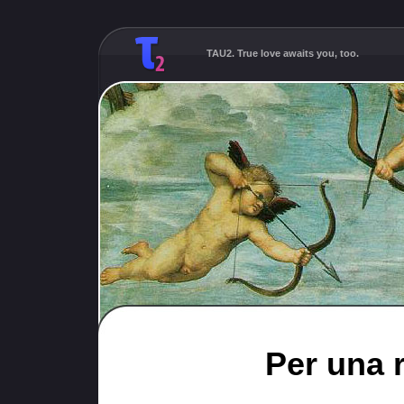
TAU2. True love awaits you, too.
Per una r