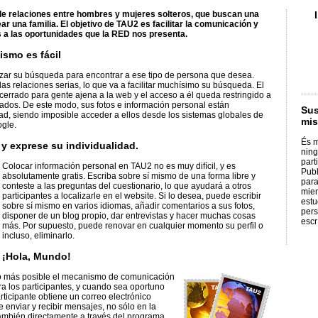
e relaciones entre hombres y mujeres solteros, que buscan una
ear una familia. El objetivo de TAU2 es facilitar la comunicación y
s a las oportunidades que la RED nos presenta.
ismo es fácil
zar su búsqueda para encontrar a ese tipo de persona que desea.
las relaciones serias, lo que va a facilitar muchísimo su búsqueda. El
cerrado para gente ajena a la web y el acceso a él queda restringido a
trados. De este modo, sus fotos e información personal están
Sus
ad, siendo imposible acceder a ellos desde los sistemas globales de
mis
gle.
És m
y exprese su individualidad.
ning
part
Colocar información personal en TAU2 no es muy difícil, y es
Publ
absolutamente gratis. Escriba sobre sí mismo de una forma libre y
para
conteste a las preguntas del cuestionario, lo que ayudará a otros
mie
participantes a localizarle en el website. Si lo desea, puede escribir
estu
sobre sí mismo en varios idiomas, añadir comentarios a sus fotos,
pers
disponer de un blog propio, dar entrevistas y hacer muchas cosas
escr
más. Por supuesto, puede renovar en cualquier momento su perfil o
incluso, eliminarlo.
¡Hola, Mundo!
r lo más posible el mecanismo de comunicación
ra los participantes, y cuando sea oportuno
articipante obtiene un correo electrónico
e enviar y recibir mensajes, no sólo en la
también directamente a través del programa