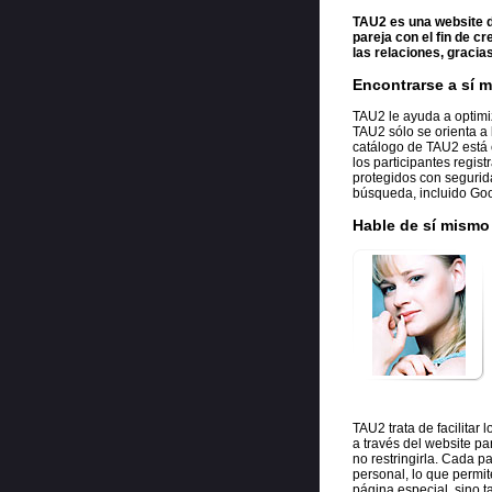
TAU2 es una website d
pareja con el fin de cr
las relaciones, gracia
Encontrarse a sí m
TAU2 le ayuda a optimi
TAU2 sólo se orienta a 
catálogo de TAU2 está 
los participantes regis
protegidos con segurid
búsqueda, incluido Goo
Hable de sí mismo 
TAU2 trata de facilita
a través del website pa
no restringirla. Cada p
personal, lo que permit
página especial, sino 