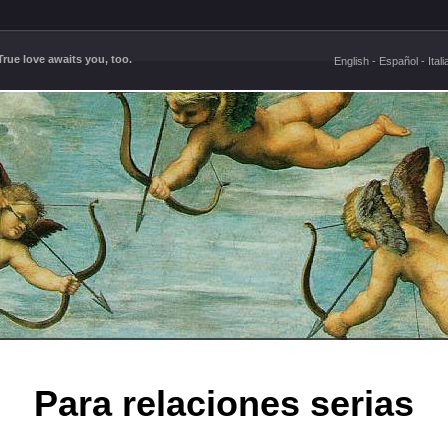
rue love awaits you, too.
English
-
Español
-
Ital
Para relaciones serias