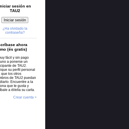
Iniciar sesión en
TAU2
¿Ha olvidado la
contraseña?
críbase ahora
mo (és gratis)
uy fácil y sin pago
uno a ponerse un
icipante de TAU2.
ique su perfil personal
 que los otros
mbros de TAU2 puedan
diarlo. Encuentre a la
ona que te gusta y
íbale a él/ella su carta.
Crear cuenta >