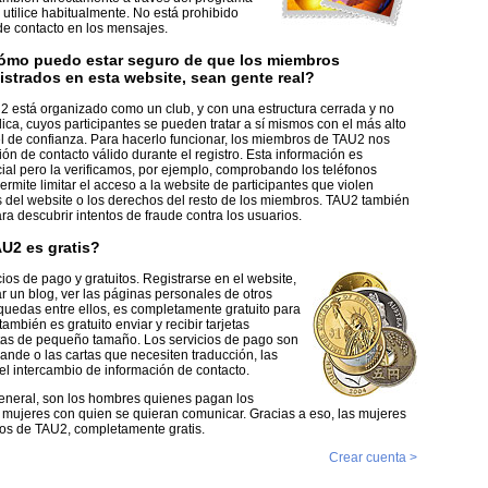
utilice habitualmente. No está prohibido
de contacto en los mensajes.
ómo puedo estar seguro de que los miembros
istrados en esta website, sean gente real?
2 está organizado como un club, y con una estructura cerrada y no
ica, cuyos participantes se pueden tratar a sí mismos con el más alto
el de confianza. Para hacerlo funcionar, los miembros de TAU2 nos
n de contacto válido durante el registro. Esta información es
ial pero la verificamos, por ejemplo, comprobando los teléfonos
ermite limitar el acceso a la website de participantes que violen
del website o los derechos del resto de los miembros. TAU2 también
ara descubrir intentos de fraude contra los usuarios.
U2 es gratis?
os de pago y gratuitos. Registrarse en el website,
var un blog, ver las páginas personales de otros
quedas entre ellos, es completamente gratuito para
ambién es gratuito enviar y recibir tarjetas
artas de pequeño tamaño. Los servicios de pago son
ande o las cartas que necesiten traducción, las
el intercambio de información de contacto.
eneral, son los hombres quienes pagan los
s mujeres con quien se quieran comunicar. Gracias a eso, las mujeres
ios de TAU2, completamente gratis.
Crear cuenta >