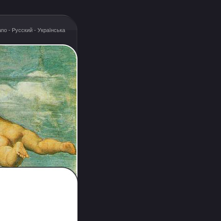
iano
-
Русский
-
Українська