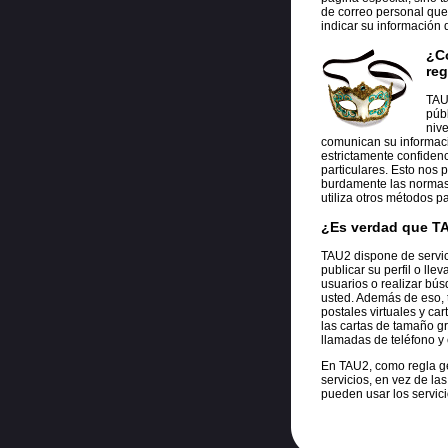
de correo personal que 
indicar su información 
¿C
reg
TAU
públ
niv
comunican su informació
estrictamente confidenc
particulares. Esto nos p
burdamente las normas 
utiliza otros métodos p
¿Es verdad que TA
TAU2 dispone de servici
publicar su perfil o lle
usuarios o realizar bús
usted. Además de eso, t
postales virtuales y c
las cartas de tamaño gr
llamadas de teléfono y 
En TAU2, como regla g
servicios, en vez de la
pueden usar los servic